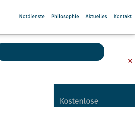
Notdienste
Philosophie
Aktuelles
Kontakt
Cl
th
m
Kostenlose
intensive
Betreuung bezahlt