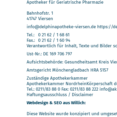
Apotheker für Geriatrische Pharmazie
Bahnhofstr. 1
41747 Viersen
info@delphinapotheke-viersen.de
https://d
Tel.:
0 21 62 / 1 68 61
Fax.:
0 21 62 / 1 60 94
Verantwortlich für Inhalt, Texte und Bilder 
Ust-Nr.: DE 169 706 797
Aufsichtsbehörde: Gesundheitsamt Kreis Vie
Amtsgericht Mönchengladbach HRA 5157
Zuständige Apothekerkammer
Apothekerkammer NordrheinKörperschaft des 
Tel.: 0211/83 88 0 Fax: 0211/83 88 222
info@ak
Haftungsausschluss / Disclaimer
Webdesign & SEO aus Willich:
Diese Website wurde konzipiert und umgese