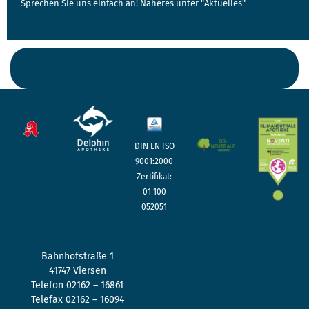
Sprechen Sie uns einfach an! Näheres unter "Aktuelles"
Sie erreichen uns problemlos!
….selbst mit motorisierter Gehhilfe!
DIN EN ISO
9001:2000
Zertifikat:
01 100
052051
Bahnhofstraße 1
41747 Viersen
Telefon 02162 – 16861
Telefax 02162 – 16094