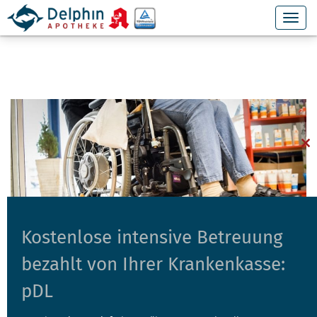
Cl
th
mo
Kostenlose intensive Betreuung
bezahlt von Ihrer Krankenkasse:
pDL
BARRIEREFREIER ZUGANG
19. November 2014