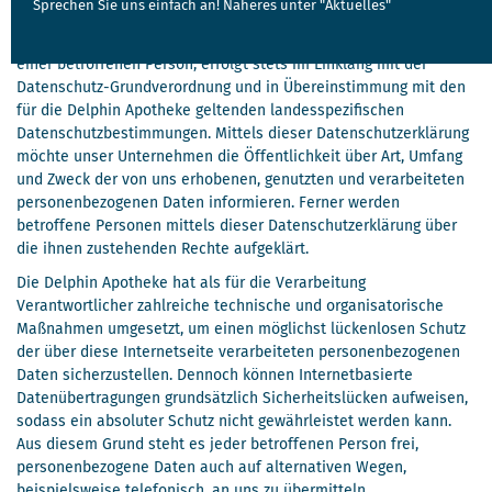
Sprechen Sie uns einfach an! Näheres unter "Aktuelles"
Die Verarbeitung personenbezogener Daten, beispielsweise des
Namens, der Anschrift, E-Mail-Adresse oder Telefonnummer
einer betroffenen Person, erfolgt stets im Einklang mit der
Datenschutz-Grundverordnung und in Übereinstimmung mit den
für die Delphin Apotheke geltenden landesspezifischen
Datenschutzbestimmungen. Mittels dieser Datenschutzerklärung
möchte unser Unternehmen die Öffentlichkeit über Art, Umfang
und Zweck der von uns erhobenen, genutzten und verarbeiteten
personenbezogenen Daten informieren. Ferner werden
betroffene Personen mittels dieser Datenschutzerklärung über
die ihnen zustehenden Rechte aufgeklärt.
Die Delphin Apotheke hat als für die Verarbeitung
Verantwortlicher zahlreiche technische und organisatorische
Maßnahmen umgesetzt, um einen möglichst lückenlosen Schutz
der über diese Internetseite verarbeiteten personenbezogenen
Daten sicherzustellen. Dennoch können Internetbasierte
Datenübertragungen grundsätzlich Sicherheitslücken aufweisen,
sodass ein absoluter Schutz nicht gewährleistet werden kann.
Aus diesem Grund steht es jeder betroffenen Person frei,
personenbezogene Daten auch auf alternativen Wegen,
beispielsweise telefonisch, an uns zu übermitteln.