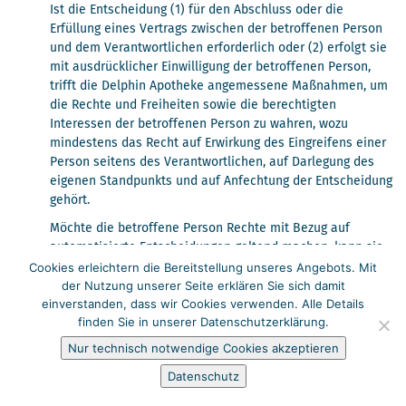
Ist die Entscheidung (1) für den Abschluss oder die
Erfüllung eines Vertrags zwischen der betroffenen Person
und dem Verantwortlichen erforderlich oder (2) erfolgt sie
mit ausdrücklicher Einwilligung der betroffenen Person,
trifft die Delphin Apotheke angemessene Maßnahmen, um
die Rechte und Freiheiten sowie die berechtigten
Interessen der betroffenen Person zu wahren, wozu
mindestens das Recht auf Erwirkung des Eingreifens einer
Person seitens des Verantwortlichen, auf Darlegung des
eigenen Standpunkts und auf Anfechtung der Entscheidung
gehört.
Möchte die betroffene Person Rechte mit Bezug auf
automatisierte Entscheidungen geltend machen, kann sie
Cookies erleichtern die Bereitstellung unseres Angebots. Mit
sich hierzu jederzeit an einen Mitarbeiter des für die
der Nutzung unserer Seite erklären Sie sich damit
Verarbeitung Verantwortlichen wenden.
einverstanden, dass wir Cookies verwenden. Alle Details
finden Sie in unserer Datenschutzerklärung.
I) RECHT AUF WIDERRUF EINER
Nur technisch notwendige Cookies akzeptieren
DATENSCHUTZRECHTLICHEN
Datenschutz
EINWILLIGUNG