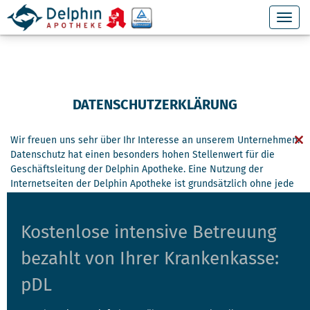
DATENSCHUTZERKLÄRUNG
Wir freuen uns sehr über Ihr Interesse an unserem Unternehmen.
Cl
Datenschutz hat einen besonders hohen Stellenwert für die
th
Geschäftsleitung der Delphin Apotheke. Eine Nutzung der
mo
Internetseiten der Delphin Apotheke ist grundsätzlich ohne jede
Angabe personenbezogener Daten möglich. Sofern eine
betroffene Person besondere Services unseres Unternehmens
über unsere Internetseite in Anspruch nehmen möchte, könnte
Kostenlose intensive Betreuung
jedoch eine Verarbeitung personenbezogener Daten erforderlich
bezahlt von Ihrer Krankenkasse:
werden. Ist die Verarbeitung personenbezogener Daten
erforderlich und besteht für eine solche Verarbeitung keine
pDL
gesetzliche Grundlage, holen wir generell eine Einwilligung der
betroffenen Person ein.